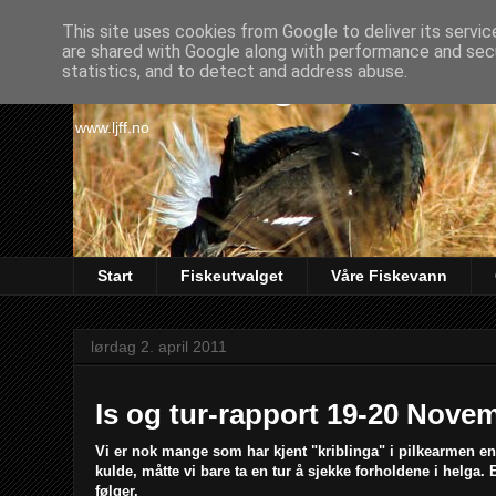
This site uses cookies from Google to deliver its servic
are shared with Google along with performance and secu
Lørenskog Jakt & Fi
statistics, and to detect and address abuse.
www.ljff.no
Start
Fiskeutvalget
Våre Fiskevann
lørdag 2. april 2011
Is og tur-rapport 19-20 Nove
Vi er nok mange som har kjent "kriblinga" i pilkearmen en
kulde, måtte vi bare ta en tur å sjekke forholdene i helga
følger.