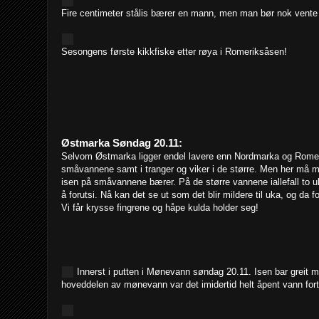
Fire centimeter stålis bærer en mann, men man bør nok vente t
Sesongens første kikkfiske etter røya i Romeriksåsen!
Østmarka Søndag 20.11:
Selvom Østmarka ligger endel lavere enn Nordmarka og Romeri
småvannene samt i tranger og viker i de større. Men her må m
isen på småvannene bærer. På de større vannene iallefall to 
å forutsi. Nå kan det se ut som det blir mildere til uka, og da f
Vi får krysse fingrene og håpe kulda holder seg!
Innerst i putten i Mønevann søndag 20.11. Isen bar greit me
hoveddelen av mønevann var det imidertid helt åpent vann fort