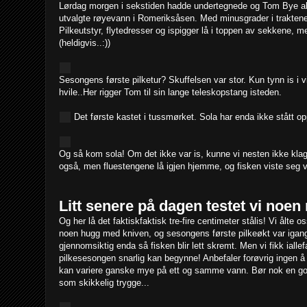
Lørdag morgen i sekstiden hadde undertegnede og Tom Bye alle
utvalgte røyevann i Romeriksåsen. Med minusgrader i traktene p
Pilkeutstyr, flytedresser og ispigger lå i toppen av sekkene,
(heldigvis..:))
Sesongens første pilketur? Skuffelsen var stor. Kun tynn is i v
hvile..Her rigger Tom til sin lange teleskopstang isteden.
Det første kastet i tussmørket. Sola har enda ikke stått opp
Og så kom sola! Om det ikke var is, kunne vi nesten ikke klag
også, men fluestengene lå igjen hjemme, og fisken viste seg vr
Litt senere på dagen testet vi noen
Og her lå det faktiskfaktisk tre-fire centimeter stålis! Vi ålte 
noen hugg med kniven, og sesongens første pilkeøkt var igang. D
gjennomsiktig enda så fisken blir lett skremt. Men vi fikk ialle
pilkesesongen snarlig kan begynne! Anbefaler forøvrig ingen å 
kan variere ganske mye på ett og samme vann. Bør nok en go
som skikkelig trygge...