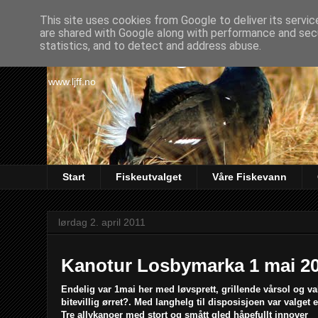
This site uses cookies from Google to deliver its servic
are shared with Google along with performance and secu
Lørenskog Jakt & Fi
statistics, and to detect and address abuse.
www.ljff.no
Start
Fiskeutvalget
Våre Fiskevann
lørdag 2. april 2011
Kanotur Losbymarka 1 mai 2
Endelig var 1mai her med løvsprett, grillende vårsol og v
bitevillig ørret?. Med langhelg til disposisjoen var valget e
Tre allykanoer med stort og smått gled håpefullt innover