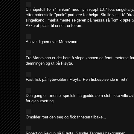
En håpefull Tom "minken" med nyinnkjøpt 13,7 fots singel-ally
etter potensielle "padle" partnere for helga. Skulle visst få "dr
singelkano i marka mente selgeren på messa så Tom kjøpte tv
Akkurat plass til ei nett ei forran..
Angvik-ligaen over Mønevann.
Fra Mønevann er det bare å slepe kanoen de femti meterne for
demningen og ut på Fløyta.
Fast fisk på flytewobler i Fløyta! Pen fiskespisende ørrret?
Den gang ei...men ei sprelsk lita gjedde som slett ikke ville a
for gjenutsetting.
Omsider roet den seg og fikk friheten tilbake...
Robert og Reidun på Fløyta. Søndre Tangen i bakgrunnen.