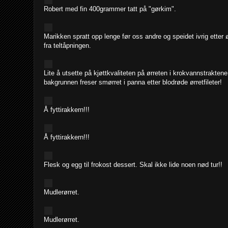
Robert med fin 400grammer tatt på "gørkim".
Marikken spratt opp lenge før oss andre og speidet ivrig etter 
fra teltåpningen.
Lite å utsette på kjøttkvaliteten på ørreten i krokvannstraktene!
bakgrunnen freser smørret i panna etter blodrøde ørretfileter!
Å fyttirakkern!!!
Å fyttirakkern!!!
Flesk og egg til frokost dessert. Skal ikke lide noen nød tur!!
Mudlerørret.
Mudlerørret.