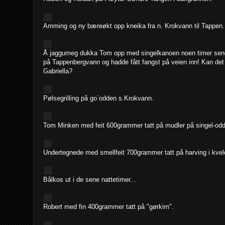
Amming og ny bæreøkt opp kneika fra n. Krokvann til Tappen.
Å jaggumeg dukka Tom opp med singelkanoen noen timer sen
på Tappenbergvann og hadde fått fangst på veien inn! Kan de
Gabriella?
Pølsegrilling på go`odden s.Krokvann.
Tom Minken med feit 600grammer tatt på mudler på singel-od
Undertegnede med smellfeit 700grammer tatt på harving i kvel
Bålkos ut i de sene nattetimer...
Robert med fin 400grammer tatt på "gørkim".