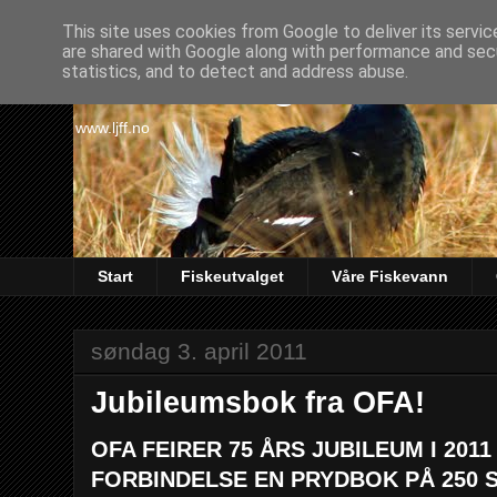
This site uses cookies from Google to deliver its servic
are shared with Google along with performance and secu
Lørenskog Jakt & Fi
statistics, and to detect and address abuse.
www.ljff.no
Start
Fiskeutvalget
Våre Fiskevann
søndag 3. april 2011
Jubileumsbok fra OFA!
OFA FEIRER 75 ÅRS JUBILEUM I 2011
FORBINDELSE EN PRYDBOK PÅ 250 