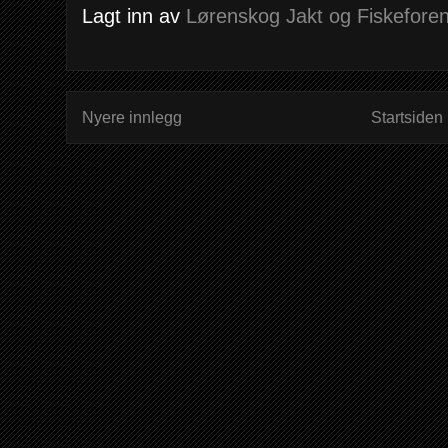
Lagt inn av
Lørenskog Jakt og Fiskeforen
Nyere innlegg
Startsiden