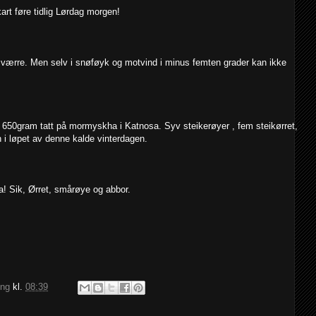
art føre tidlig Lørdag morgen!
 værre. Men selv i snøføyk og motvind i minus femten grader kan ikke
å 650gram tatt på mormyskha i Katnosa. Syv steikerøyer , fem steikørret,
 i løpet av denne kalde vinterdagen.
! Sik, Ørret, smårøye og abbor.
ing
kl.
08:39