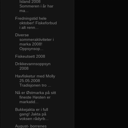
Island 2008
Sommeren i år har
ma...
Fredningstid hele
oktober! Fiskeforbud
i alt renn...
Diverse
sommeraktiviteter i
marka 2008!
Oppsynsop...
Fiskeutsett 2008
Drikkevannsoppsyn
2008
Havfisketur med Molly
25.05.2008
Tradisjonen tro ...
Nå er Østmarka på sitt
fineste Høsten er
markatid...
Bukkejakta er i full
gang! Jakta på
voksen rådyrb...
August- borrenes