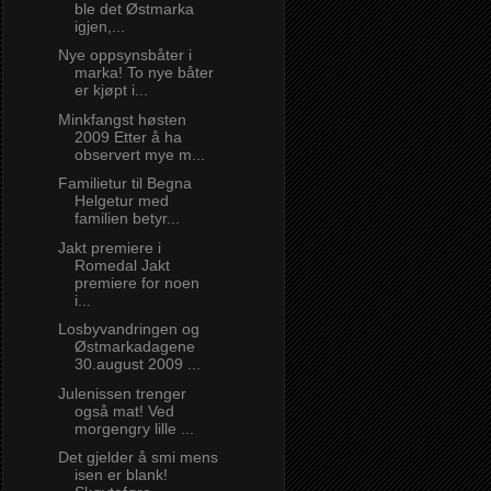
ble det Østmarka
igjen,...
Nye oppsynsbåter i
marka! To nye båter
er kjøpt i...
Minkfangst høsten
2009 Etter å ha
observert mye m...
Familietur til Begna
Helgetur med
familien betyr...
Jakt premiere i
Romedal Jakt
premiere for noen
i...
Losbyvandringen og
Østmarkadagene
30.august 2009 ...
Julenissen trenger
også mat! Ved
morgengry lille ...
Det gjelder å smi mens
isen er blank!