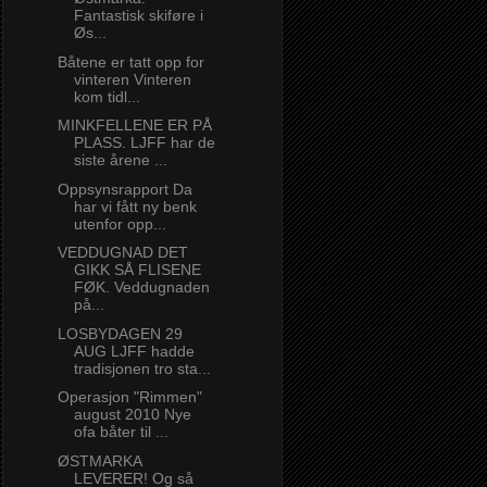
Fantastisk skiføre i
Øs...
Båtene er tatt opp for
vinteren Vinteren
kom tidl...
MINKFELLENE ER PÅ
PLASS. LJFF har de
siste årene ...
Oppsynsrapport Da
har vi fått ny benk
utenfor opp...
VEDDUGNAD DET
GIKK SÅ FLISENE
FØK. Veddugnaden
på...
LOSBYDAGEN 29
AUG LJFF hadde
tradisjonen tro sta...
Operasjon "Rimmen"
august 2010 Nye
ofa båter til ...
ØSTMARKA
LEVERER! Og så