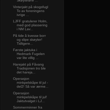
Skøyteføre ...
Vinterjakt på skogsfugl
To av foreningens
ivrige ...
LJFF gratulerer Holm,
med god plassering
i NM Lav...
På tide å kvesse borr
og slipe skøyter!
Tidligere...
Første jaktuka i
Hedmark Fugelen
var lite villig ...
Harejakt på Fåvang
Tradisjonen tro ble
det hareja...
Operasjon
minkpelskåpe til jul -
del2! Så var ærme...
Operasjon
minkpelskåpe til jul!
Jaktutvalget i LJ...
Sommerminner fra