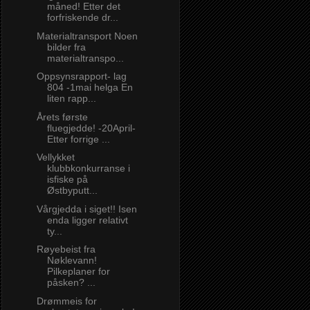
måned! Etter det
forfriskende dr...
Materialtransport Noen
bilder fra
materialtranspo...
Oppsynsrapport- lag
804 -1mai helga En
liten rapp...
Årets første
fluegjedde! -20April-
Etter forrige ...
Vellykket
klubbkonkurranse i
isfiske på
Østbyputt...
Vårgjedda i siget!! Isen
enda ligger relativt
ty...
Røyebeist fra
Nøklevann!
Pilkeplaner for
påsken? ...
Drømmeis for