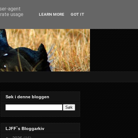
user-agent
erate usage
LEARN MORE
GOT IT
Søk i denne bloggen
LJFF`s Bloggarkiv
►
2026
(16)