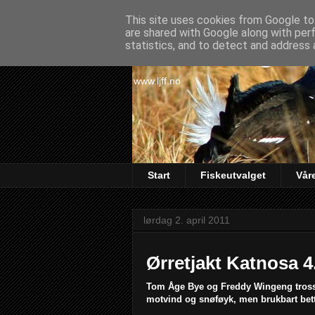
This site uses cookies from Google to 
are shared with Google along with per
Lørenskog Ja
statistics, and to detect and address 
www.ljff.no
Start
Fiskeutvalget
Vår
lørdag 2. april 2011
Ørretjakt Katnosa 4
Tom Åge Bye og Freddy Wingeng trosse
motvind og snøføyk, men brukbart bett.