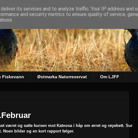
deliver its services and to analyze traffic. Your IP address and 
formance and security metrics to ensure quality of service, gen
kt & Fiskeforening
abuse.
e Fiskevann
Østmarka Naturreservat
Om LJFF
.Februar
t været og satte kursen mot Katnosa i håp om ørret og røyebett. Sur
 Noen bilder og en kort rapport følger.