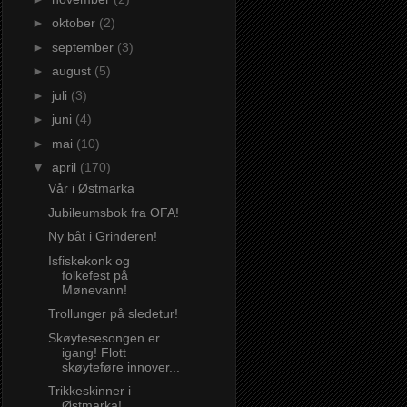
►
oktober
(2)
►
september
(3)
►
august
(5)
►
juli
(3)
►
juni
(4)
►
mai
(10)
▼
april
(170)
Vår i Østmarka
Jubileumsbok fra OFA!
Ny båt i Grinderen!
Isfiskekonk og
folkefest på
Mønevann!
Trollunger på sledetur!
Skøytesesongen er
igang! Flott
skøyteføre innover...
Trikkeskinner i
Østmarka!