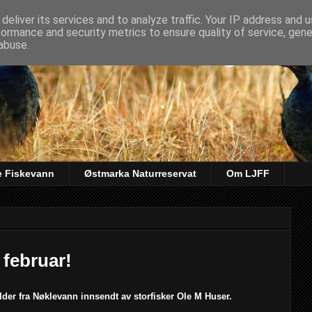
deliver its services and to analyze traffic. Your IP address and 
formance and security metrics to ensure quality of service, gen
kt & Fiskeforening
abuse.
e Fiskevann
Østmarka Naturreservat
Om LJFF
 februar!
der fra Nøklevann innsendt av storfisker Ole M Huser.