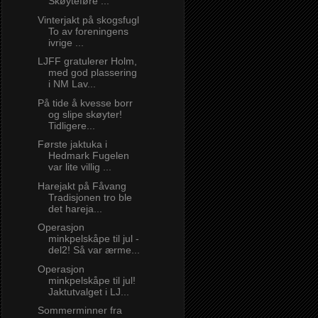
Skøyteføre ...
Vinterjakt på skogsfugl
To av foreningens
ivrige ...
LJFF gratulerer Holm,
med god plassering
i NM Lav...
På tide å kvesse borr
og slipe skøyter!
Tidligere...
Første jaktuka i
Hedmark Fugelen
var lite villig ...
Harejakt på Fåvang
Tradisjonen tro ble
det hareja...
Operasjon
minkpelskåpe til jul -
del2! Så var ærme...
Operasjon
minkpelskåpe til jul!
Jaktutvalget i LJ...
Sommerminner fra