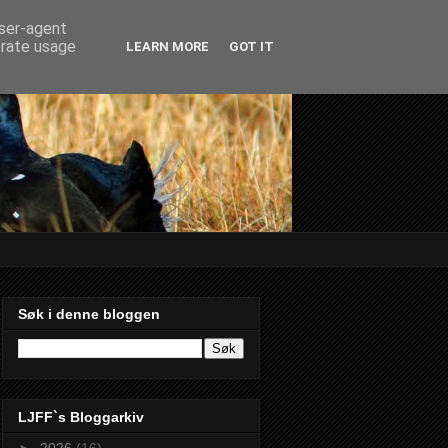
user-agent
erate usage
LEARN MORE
GOT IT
Søk i denne bloggen
LJFF`s Bloggarkiv
►
2026
(16)