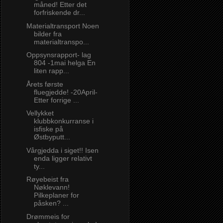
måned! Etter det
forfriskende dr...
Materialtransport Noen
bilder fra
materialtranspo...
Oppsynsrapport- lag
804 -1mai helga En
liten rapp...
Årets første
fluegjedde! -20April-
Etter forrige ...
Vellykket
klubbkonkurranse i
isfiske på
Østbyputt...
Vårgjedda i siget!! Isen
enda ligger relativt
ty...
Røyebeist fra
Nøklevann!
Pilkeplaner for
påsken? ...
Drømmeis for