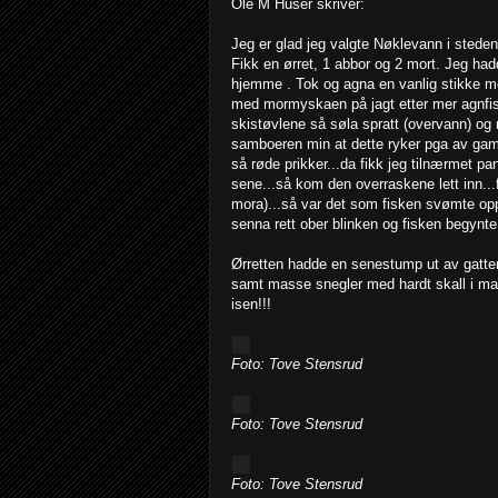
Ole M Huser skriver:
Jeg er glad jeg valgte Nøklevann i steden 
Fikk en ørret, 1 abbor og 2 mort. Jeg ha
hjemme . Tok og agna en vanlig stikke med
med mormyskaen på jagt etter mer agnfisk.
skistøvlene så søla spratt (overvann) og r
samboeren min at dette ryker pga av gamme
så røde prikker...da fikk jeg tilnærmet pan
sene...så kom den overraskene lett inn...
mora)...så var det som fisken svømte opp
senna rett ober blinken og fisken begynte 
Ørretten hadde en senestump ut av gatten, 
samt masse snegler med hardt skall i mag
isen!!!
Foto: Tove Stensrud
Foto: Tove Stensrud
Foto: Tove Stensrud