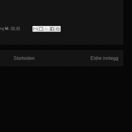
ing
kl.
08:40
Startsiden
Eldre innlegg