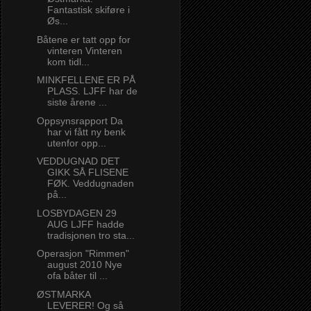
Fantastisk skiføre i
Øs...
Båtene er tatt opp for
vinteren Vinteren
kom tidl...
MINKFELLENE ER PÅ
PLASS. LJFF har de
siste årene ...
Oppsynsrapport Da
har vi fått ny benk
utenfor opp...
VEDDUGNAD DET
GIKK SÅ FLISENE
FØK. Veddugnaden
på...
LOSBYDAGEN 29
AUG LJFF hadde
tradisjonen tro sta...
Operasjon "Rimmen"
august 2010 Nye
ofa båter til ...
ØSTMARKA
LEVERER! Og så