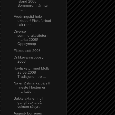
Island 2008
Sommeren i år har
ma...
Fredningstid hele
oktober! Fiskeforbud
i alt renn...
Diverse
sommeraktiviteter i
marka 2008!
Oppsynsop...
Fiskeutsett 2008
Drikkevannsoppsyn
2008
Havfisketur med Molly
25.05.2008
Tradisjonen tro ...
Nå er Østmarka på sitt
fineste Høsten er
markatid...
Bukkejakta er i full
gang! Jakta på
voksen rådyrb...
August- borrenes