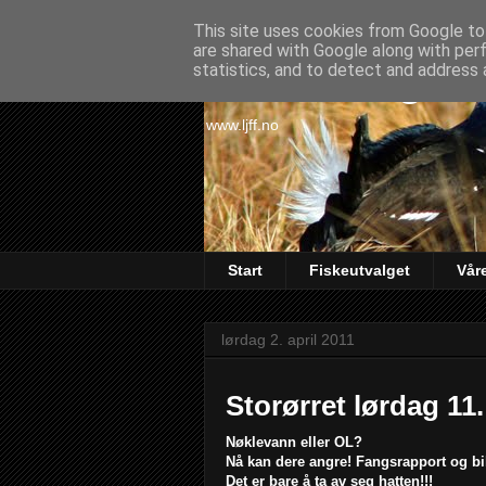
This site uses cookies from Google to 
are shared with Google along with per
Lørenskog Ja
statistics, and to detect and address 
www.ljff.no
Start
Fiskeutvalget
Vår
lørdag 2. april 2011
Storørret lørdag 11.
Nøklevann eller OL?
Nå kan dere angre! Fangsrapport og bil
Det er bare å ta av seg hatten!!!