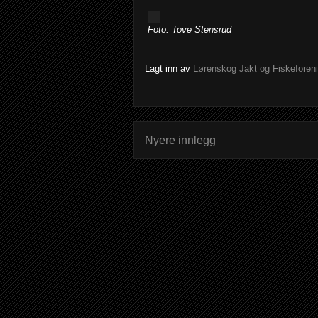
Foto: Tove Stensrud
Lagt inn av
Lørenskog Jakt og Fiskeforen
Nyere innlegg