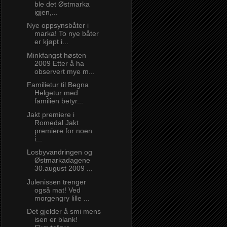
ble det Østmarka
igjen,...
Nye oppsynsbåter i
marka! To nye båter
er kjøpt i...
Minkfangst høsten
2009 Etter å ha
observert mye m...
Familietur til Begna
Helgetur med
familien betyr...
Jakt premiere i
Romedal Jakt
premiere for noen
i...
Losbyvandringen og
Østmarkadagene
30.august 2009 ...
Julenissen trenger
også mat! Ved
morgengry lille ...
Det gjelder å smi mens
isen er blank!