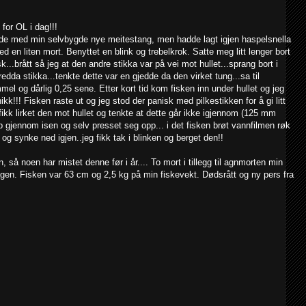
for OL i dag!!!
dde med min selvbygde nye meitestang, men hadde lagt igjen haspelsnella
 en liten mort. Benyttet en blink og trebelkrok. Satte meg litt lenger bort
..brått så jeg at den andre stikka var på vei mot hullet...sprang bort i
edda stikka...tenkte dette var en gjedde da den virket tung...sa til
l og dårlig 0,25 sene. Etter kort tid kom fisken inn under hullet og jeg
ikk!!! Fisken raste ut og jeg stod der panisk med pilkestikken for å gi litt
fikk lirket den mot hullet og tenkte at dette går ikke igjennom (125 mm
 gjennom isen og selv presset seg opp... i det fisken brøt vannfilmen røk
og synke ned igjen..jeg fikk tak i blinken og berget den!!
så noen har mistet denne før i år.... To mort i tillegg til agnmorten min
en. Fisken var 63 cm og 2,5 kg på min fiskevekt. Dødsrått og ny pers fra