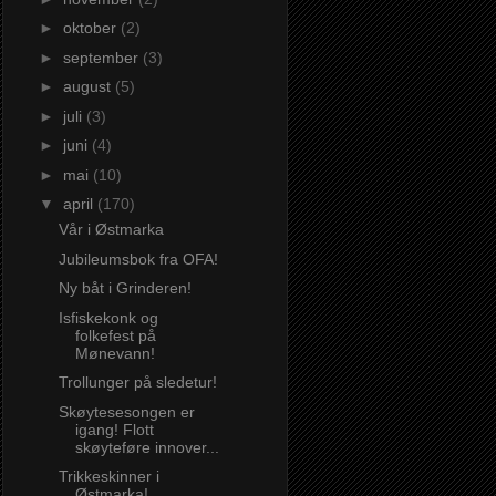
►
oktober
(2)
►
september
(3)
►
august
(5)
►
juli
(3)
►
juni
(4)
►
mai
(10)
▼
april
(170)
Vår i Østmarka
Jubileumsbok fra OFA!
Ny båt i Grinderen!
Isfiskekonk og
folkefest på
Mønevann!
Trollunger på sledetur!
Skøytesesongen er
igang! Flott
skøyteføre innover...
Trikkeskinner i
Østmarka!