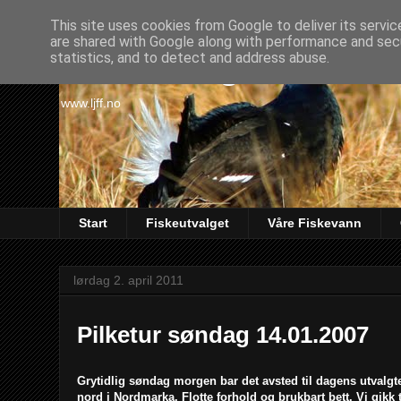
This site uses cookies from Google to deliver its servic
are shared with Google along with performance and secu
Lørenskog Jakt & Fi
statistics, and to detect and address abuse.
www.ljff.no
Start
Fiskeutvalget
Våre Fiskevann
lørdag 2. april 2011
Pilketur søndag 14.01.2007
Grytidlig søndag morgen bar det avsted til dagens utvalgt
nord i Nordmarka. Flotte forhold og brukbart bett. Vi gikk ti