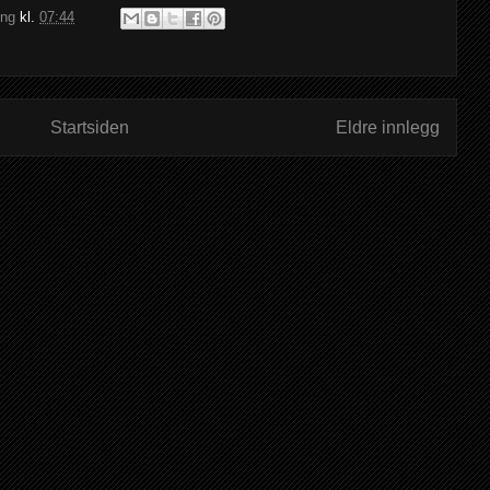
ing
kl.
07:44
Startsiden
Eldre innlegg