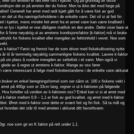
, eller om ørreten er rød eller hvit i kjøttet. Og på grunnlag av disse
kondisjon det er på ørreten der du fisker. Men ta ikke det med farge på
alitet! Generelt har ørret med rødt kjøtt gått for å være fisk av god
 en del ut ifra næringsforholdene i de enkelte vann. Det vil si at feit fin
rød i kjøttet, mens mindre feit ørret fra et annet vann kan være knallrød i
m er lys i kjøttet er noe dårligere matfisk en den andre. Dette viser bare at
 for å finne nøyaktig ut av ørretens kondisjonsfaktor (k-faktor) må vi bruke
uttrykk for fiskens kvalitet eller mengden av fettinnhold i vevet. Noe som
 vekt.
s k-faktor? Først og fremst har de som driver med fiskekultivering nytte
a år til år temmelig nøyaktig sammenligne fiskens kvalitet. Lavere k-faktor
 på sin plass å vurdere mengden av settefisk i et vann. Men også vi
g glede av å regne ut ørretens k-faktor. Mange av oss fører
an være interessant å følge med fiskebestandene i de enkelte vann akkurat
u bruker en enkel beregningsformel som ser sånn ut. 100 x fiskens vekt i
 ørret på 400gr som er 33cm lang, regner vi ut k-faktoren på følgende
Hva forteller så verdien av k-faktoren oss? Enkel kan vi si at ørret med
d k-faktor mellom 0,9 – 1,1 er fisk av god kvalitet, og ørret med k-faktor
tet. Ørret med k-faktor over dette er svært feit og fin fisk. Så ta mål og
t hvordan det står til med ørreten i akkurat ditt favorittvann.
r, noe som gir en K.faktor på rett under 1,1.