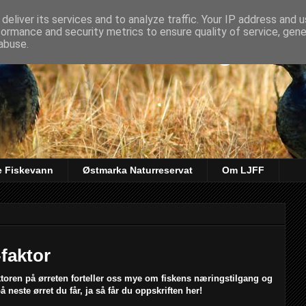
deliver its services and to analyze traffic. Your IP address and 
formance and security metrics to ensure quality of service, gen
kt & Fiskeforening
abuse.
e Fiskevann
Østmarka Naturreservat
Om LJFF
faktor
aktoren på ørreten forteller oss mye om fiskens næringstilgang og
å neste ørret du får, ja så får du oppskriften her!