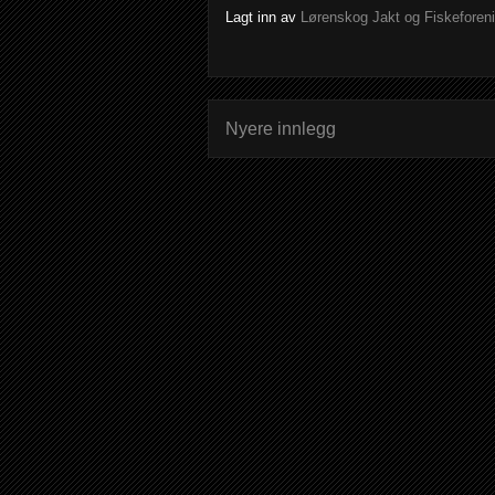
Lagt inn av
Lørenskog Jakt og Fiskeforen
Nyere innlegg