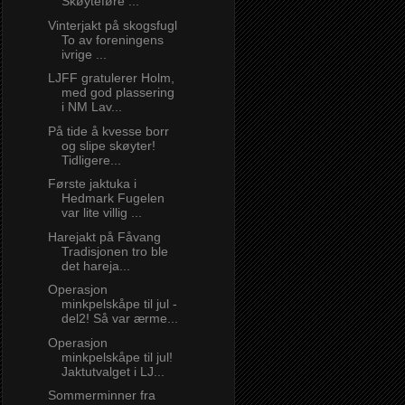
Skøyteføre ...
Vinterjakt på skogsfugl
To av foreningens
ivrige ...
LJFF gratulerer Holm,
med god plassering
i NM Lav...
På tide å kvesse borr
og slipe skøyter!
Tidligere...
Første jaktuka i
Hedmark Fugelen
var lite villig ...
Harejakt på Fåvang
Tradisjonen tro ble
det hareja...
Operasjon
minkpelskåpe til jul -
del2! Så var ærme...
Operasjon
minkpelskåpe til jul!
Jaktutvalget i LJ...
Sommerminner fra