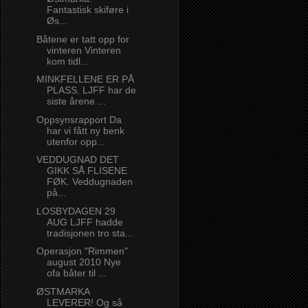
Fantastisk skiføre i
Øs...
Båtene er tatt opp for
vinteren Vinteren
kom tidl...
MINKFELLENE ER PÅ
PLASS. LJFF har de
siste årene ...
Oppsynsrapport Da
har vi fått ny benk
utenfor opp...
VEDDUGNAD DET
GIKK SÅ FLISENE
FØK. Veddugnaden
på...
LOSBYDAGEN 29
AUG LJFF hadde
tradisjonen tro sta...
Operasjon "Rimmen"
august 2010 Nye
ofa båter til ...
ØSTMARKA
LEVERER! Og så