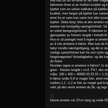
Alle kan se om en ørret er feit eller mager
faktorene finne ut av hvilken kvalitet og 
kjøttet som en sikker indikator på kjøttkv
kvalitet, men fargen på kjøttet kan variere
ørret fra et vann kan være hvit eller lyse
kjøttet. Dette betyr ikke at den ørreten so
ørreten har forskjellig næringsforhold. Så
en enkel beregningsformel. K-faktoren er 
gjenspeiles av fiskens lengde i forhold til
Hva er så poenget med å regne ut ørreten
av å vite ørretens k-faktor. Man kan da fr
betyr mindre næringstilgang, og det er da
vanlige sportsfiskere kan ha stor nytte o
fangstrapporter/ fiskedagbøker, og det k
du fisker.
Hvordan regne ut ørretens k-faktor? Jo d
gram : fiskens lengde i cm3. På f..eks en
måte. 100 x 400 = 40000:33:33:33 = 1,11. 
k-faktor under 0,9 er mager fisk, ørret me
mellom 1,1 –1,2 er fisk av meget god kvali
vekt på den neste ørreten du får, og regn u
Denne ørreten var 37cm lang og veide 550g