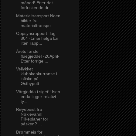
måned! Etter det
forfriskende dr...
Materialtransport Noen
bilder fra
materialtranspo...
Oppsynsrapport- lag
804 -1mai helga En
liten rapp...
Årets første
fluegjedde! -20April-
Etter forrige ...
Vellykket
klubbkonkurranse i
isfiske på
Østbyputt...
Vårgjedda i siget!! Isen
enda ligger relativt
ty...
Røyebeist fra
Nøklevann!
Pilkeplaner for
påsken? ...
Drømmeis for