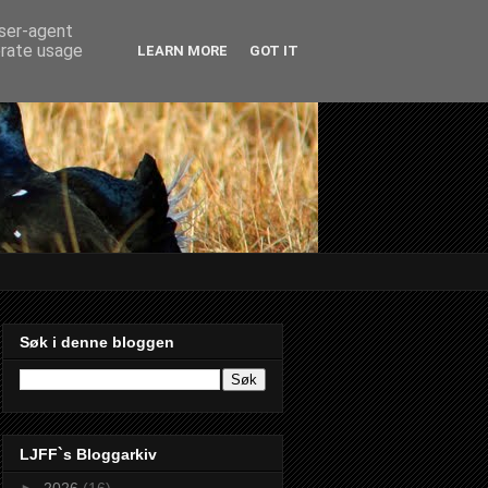
user-agent
erate usage
LEARN MORE
GOT IT
Søk i denne bloggen
LJFF`s Bloggarkiv
►
2026
(16)