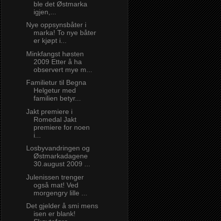
ble det Østmarka
igjen,...
Nye oppsynsbåter i
marka! To nye båter
er kjøpt i...
Minkfangst høsten
2009 Etter å ha
observert mye m...
Familietur til Begna
Helgetur med
familien betyr...
Jakt premiere i
Romedal Jakt
premiere for noen
i...
Losbyvandringen og
Østmarkadagene
30.august 2009 ...
Julenissen trenger
også mat! Ved
morgengry lille ...
Det gjelder å smi mens
isen er blank!