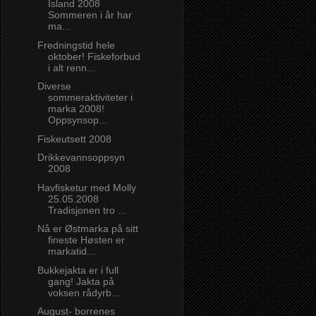
Island 2008
Sommeren i år har
ma...
Fredningstid hele
oktober! Fiskeforbud
i alt renn...
Diverse
sommeraktiviteter i
marka 2008!
Oppsynsop...
Fiskeutsett 2008
Drikkevannsoppsyn
2008
Havfisketur med Molly
25.05.2008
Tradisjonen tro ...
Nå er Østmarka på sitt
fineste Høsten er
markatid...
Bukkejakta er i full
gang! Jakta på
voksen rådyrb...
August- borrenes