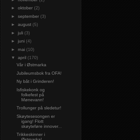
►
oktober
(2)
►
september
(3)
►
august
(5)
►
juli
(3)
►
juni
(4)
►
mai
(10)
▼
april
(170)
Vår i Østmarka
Jubileumsbok fra OFA!
Ny båt i Grinderen!
Isfiskekonk og
folkefest på
Mønevann!
Trollunger på sledetur!
Skøytesesongen er
igang! Flott
skøyteføre innover...
Trikkeskinner i
Østmarka!