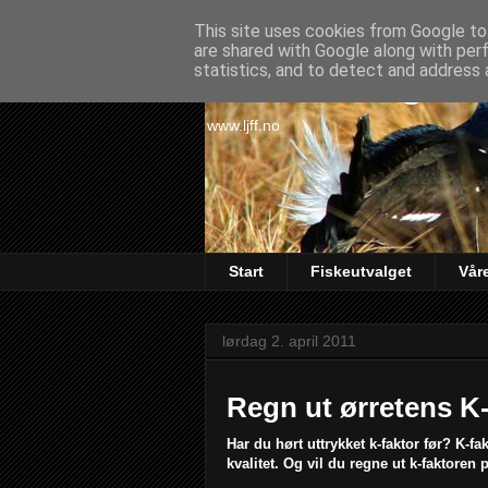
This site uses cookies from Google to 
are shared with Google along with per
Lørenskog Ja
statistics, and to detect and address 
www.ljff.no
Start
Fiskeutvalget
Vår
lørdag 2. april 2011
Regn ut ørretens K-
Har du hørt uttrykket k-faktor før? K-f
kvalitet. Og vil du regne ut k-faktoren p