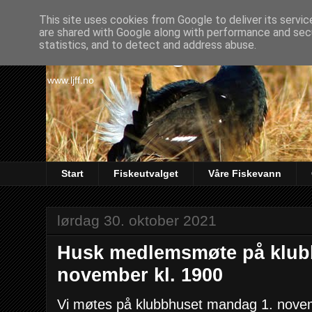
This site uses cookies from Google to deliver its servic
are shared with Google along with performance and secu
Lørenskog Jakt & Fi
statistics, and to detect and address abuse.
www.ljff.no
Start
Fiskeutvalget
Våre Fiskevann
lørdag 30. oktober 2021
Husk medlemsmøte på klub
november kl. 1900
Vi møtes på klubbhuset mandag 1. novem