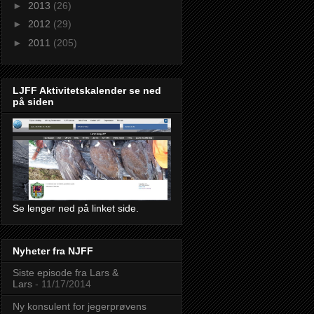
►
2013
(26)
►
2012
(29)
►
2011
(205)
LJFF Aktivitetskalender se ned
på siden
Se lenger ned på linket side.
Nyheter fra NJFF
Siste episode fra Lars &
Lars
- 11/17/2014
Ny konsulent for jegerprøvens