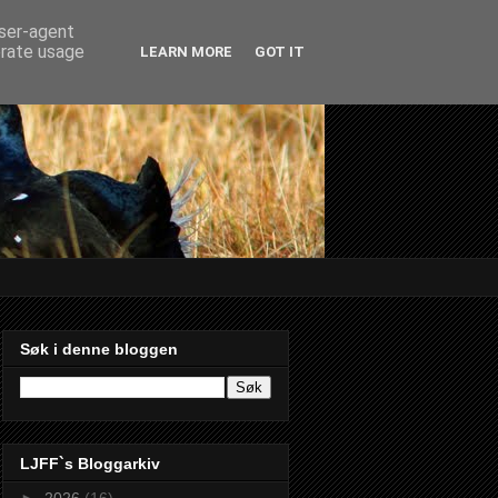
user-agent
erate usage
LEARN MORE
GOT IT
Søk i denne bloggen
LJFF`s Bloggarkiv
►
2026
(16)