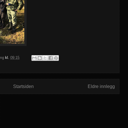
ing
kl.
09:15
Startsiden
Eldre innlegg