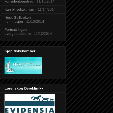
konsulentoppdrag
- 11/15/2014
Kan bli seljakt i sør
- 11/14/2014
Husk Gullkroken-
nominasjon
- 11/13/2014
Fortsatt ingen
dvergbendelorm
- 11/13/2014
Kjøp fiskekort her
Lørenskog Dyreklinikk