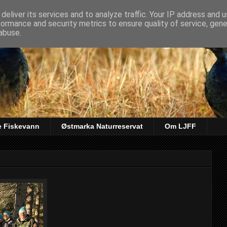
deliver its services and to analyze traffic. Your IP address and 
formance and security metrics to ensure quality of service, gen
kt & Fiskeforening
abuse.
e Fiskevann
Østmarka Naturreservat
Om LJFF