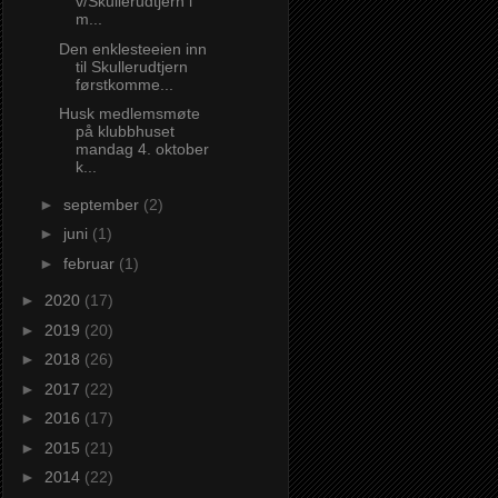
v/Skullerudtjern i
m...
Den enklesteeien inn
til Skullerudtjern
førstkomme...
Husk medlemsmøte
på klubbhuset
mandag 4. oktober
k...
►
september
(2)
►
juni
(1)
►
februar
(1)
►
2020
(17)
►
2019
(20)
►
2018
(26)
►
2017
(22)
►
2016
(17)
►
2015
(21)
►
2014
(22)