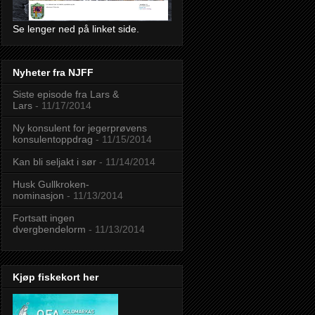
Se lenger ned på linket side.
Nyheter fra NJFF
Siste episode fra Lars &
Lars
- 11/17/2014
Ny konsulent for jegerprøvens
konsulentoppdrag
- 11/15/2014
Kan bli seljakt i sør
- 11/14/2014
Husk Gullkroken-
nominasjon
- 11/13/2014
Fortsatt ingen
dvergbendelorm
- 11/13/2014
Kjøp fiskekort her