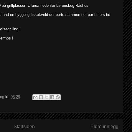
på grillplassen v/furua nedenfor Lørenskog Rådhus.
 i stand en hyggelig fiskekveld der borte sammen i et par timers tid
ølsegrilling !
termos !
ing
kl.
03:29
Startsiden
Eldre innlegg