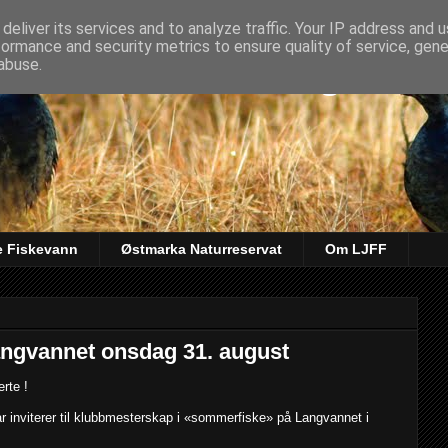
deliver its services and to analyze traffic. Your IP address and 
formance and security metrics to ensure quality of service, gen
kt & Fiskeforening
abuse.
e Fiskevann
Østmarka Naturreservat
Om LJFF
ngvannet onsdag 31. august
rte !
år inviterer til klubbmesterskap i «sommerfiske» på Langvannet i