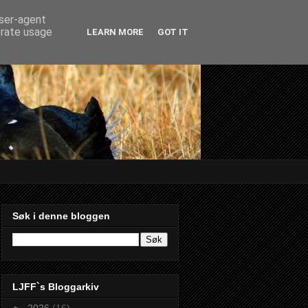
user-agent
erate usage
LEARN MORE
GOT IT
Søk i denne bloggen
LJFF`s Bloggarkiv
►
2026
(16)