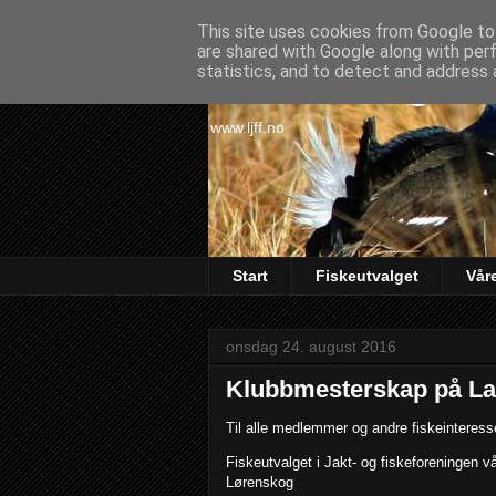
This site uses cookies from Google to 
are shared with Google along with per
Lørenskog Ja
statistics, and to detect and address 
www.ljff.no
Start
Fiskeutvalget
Vår
onsdag 24. august 2016
Klubbmesterskap på La
Til alle medlemmer og andre fiskeinteresse
Fiskeutvalget i Jakt- og fiskeforeningen v
Lørenskog