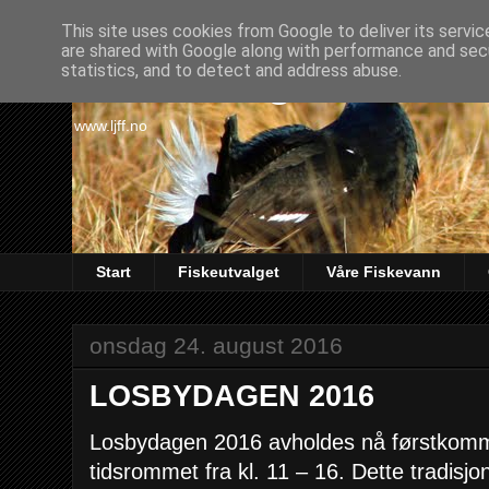
This site uses cookies from Google to deliver its servic
are shared with Google along with performance and secu
Lørenskog Jakt & Fi
statistics, and to detect and address abuse.
www.ljff.no
Start
Fiskeutvalget
Våre Fiskevann
onsdag 24. august 2016
LOSBYDAGEN 2016
Losbydagen 2016 avholdes nå førstkomm
tidsrommet fra kl. 11 – 16. Dette tradisj