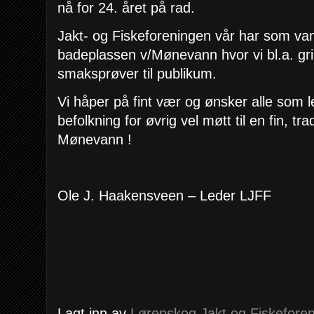
nå for 24. året på rad.
Jakt- og Fiskeforeningen vår har som van
badeplassen v/Mønevann hvor vi bl.a. grill
smaksprøver til publikum.
Vi håper på fint vær og ønsker alle som 
befolkning for øvrig vel møtt til en fin, tr
Mønevann !
Ole J. Haakensveen – Leder LJFF
Lagt inn av
Lørenskog Jakt og Fiskeforen