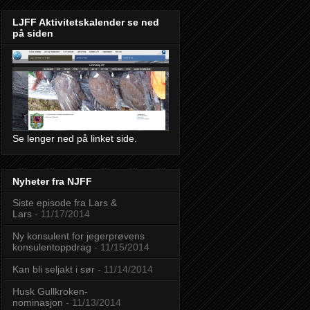
LJFF Aktivitetskalender se ned
på siden
Se lenger ned på linket side.
Nyheter fra NJFF
Siste episode fra Lars &
Lars
- 11/17/2014
Ny konsulent for jegerprøvens
konsulentoppdrag
- 11/15/2014
Kan bli seljakt i sør
- 11/14/2014
Husk Gullkroken-
nominasjon
- 11/13/2014