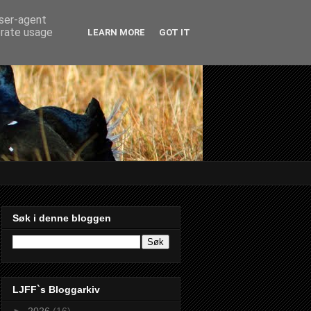
user-agent
erate usage
LEARN MORE
GOT IT
Søk i denne bloggen
LJFF`s Bloggarkiv
►
2026
(16)