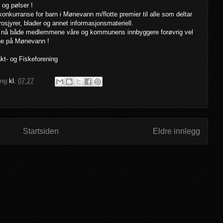
 og pølser !
ekonkurranse for barn i Mønevann m/flotte premier til alle som deltar
rosjyrer, blader og annet informasjonsmateriell.
er nå både medlemmene våre og kommunens innbyggere forøvrig vel
inne på Mønevann !
kt- og Fiskeforening
ing
kl.
07:27
Startsiden
Eldre innlegg