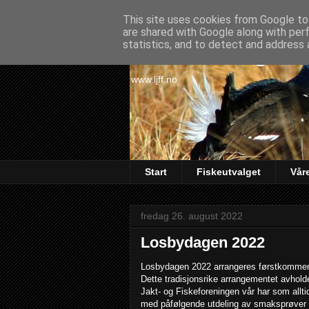
This site uses cookies from Google to 
are shared with Google along with per
Lørenskog Ja
statistics, and to detect and address 
www.ljff.no
Start
Fiskeutvalget
Vår
fredag 26. august 2022
Losbydagen 2022
Losbydagen 2022 arrangeres førstkommende 
Dette tradisjonsrike arrangementet avholde
Jakt- og Fiskeforeningen vår har som allti
med påfølgende utdeling av smaksprøver t