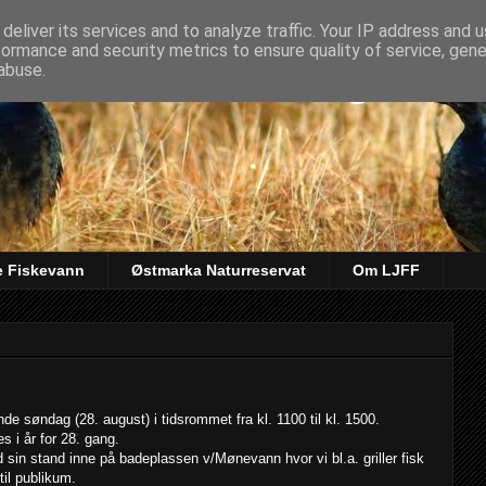
deliver its services and to analyze traffic. Your IP address and 
formance and security metrics to ensure quality of service, gen
kt & Fiskeforening
abuse.
e Fiskevann
Østmarka Naturreservat
Om LJFF
søndag (28. august) i tidsrommet fra kl. 1100 til kl. 1500.
s i år for 28. gang.
d sin stand inne på badeplassen v/Mønevann hvor vi bl.a. griller fisk
il publikum.