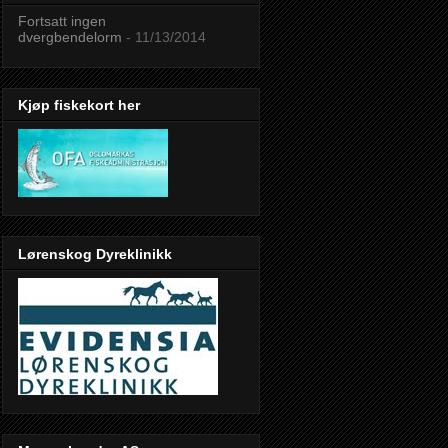
Fortsatt ingen
dvergbendelorm
- 11/13/2014
Kjøp fiskekort her
Lørenskog Dyreklinikk