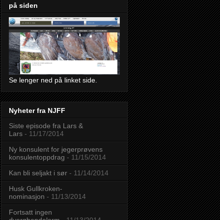
på siden
Se lenger ned på linket side.
Nyheter fra NJFF
Siste episode fra Lars &
Lars
- 11/17/2014
Ny konsulent for jegerprøvens
konsulentoppdrag
- 11/15/2014
Kan bli seljakt i sør
- 11/14/2014
Husk Gullkroken-
nominasjon
- 11/13/2014
Fortsatt ingen
dvergbendelorm
- 11/13/2014