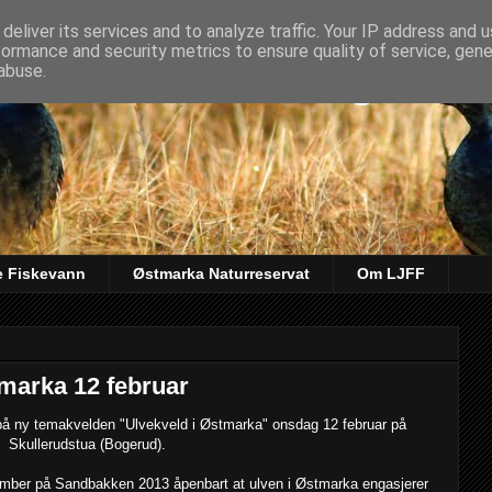
deliver its services and to analyze traffic. Your IP address and 
formance and security metrics to ensure quality of service, gen
kt & Fiskeforening
abuse.
e Fiskevann
Østmarka Naturreservat
Om LJFF
marka 12 februar
på ny temakvelden "Ulvekveld i Østmarka" onsdag 12 februar på
Skullerudstua (Bogerud).
ember på Sandbakken 2013 åpenbart at ulven i Østmarka engasjerer