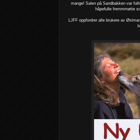
mange! Salen på Sandbakken var fullsa
håpefulle fremmmøtte som
LJFF oppfordrer alle brukere av Østmar
l