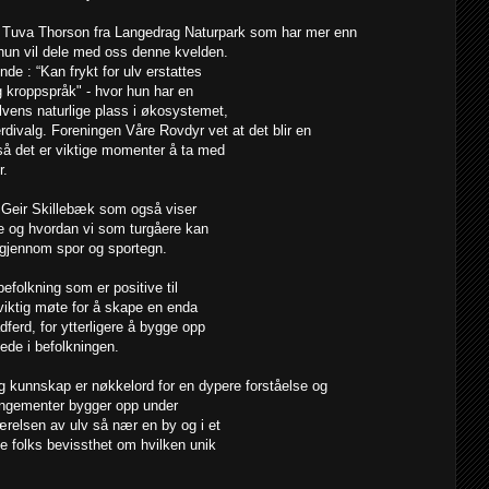
rt Tuva Thorson fra Langedrag Naturpark som har mer enn
hun vil dele med oss denne kvelden.
de : “Kan frykt for ulv erstattes
kroppspråk" - hvor hun har en
vens naturlige plass i økosystemet,
rdivalg. Foreningen Våre Rovdyr vet at det blir en
å det er viktige momenter å ta med
r.
v Geir Skillebæk som også viser
ne og hvordan vi som turgåere kan
 gjennom spor og sportegn.
efolkning som er positive til
viktig møte for å skape en enda
ferd, for ytterligere å bygge opp
tede i befolkningen.
 kunnskap er nøkkelord for en dypere forståelse og
rangementer bygger opp under
ærelsen av ulv så nær en by og i et
 folks bevissthet om hvilken unik