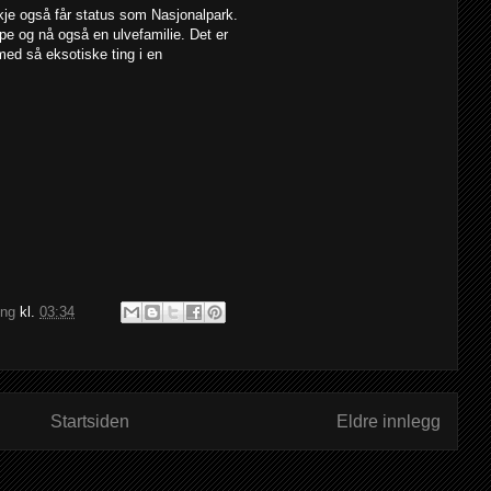
je også får status som Nasjonalpark.
e og nå også en ulvefamilie. Det er
med så eksotiske ting i en
ing
kl.
03:34
Startsiden
Eldre innlegg