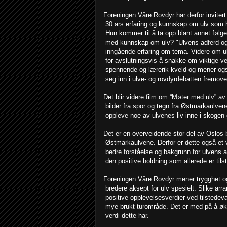
Foreningen Våre Rovdyr har derfor invite
30 års erfaring og kunnskap om ulv som 
Hun kommer til å ta opp blant annet følgen
med kunnskap om ulv? "Ulvens adferd og 
inngående erfaring om tema. Videre om ul
for avslutningsvis å snakke om viktige ve
spennende og lærerik kveld og mener ogs
seg inn i ulve- og rovdyrdebatten fremove
Det blir videre film om “Møter med ulv” a
bilder fra spor og tegn fra Østmarkaulve
oppleve noe av ulvenes liv inne i skogen
Det er en overveidende stor del av Oslos b
Østmarkaulvene. Derfor er dette også et 
bedre forståelse og bakgrunn for ulvens ad
den positive holdning som allerede er tils
Foreningen Våre Rovdyr mener trygghet og
bredere aksept for ulv spesielt. Slike ar
positive opplevelsesverdier ved tilstedev
mye brukt turområde. Det er med på å øke
verdi dette har.