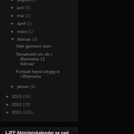
►
juni
(4)
►
mai
(2)
►
april
(1)
►
mars
(1)
▼
februar
(3)
Gikk gjennom isen
Temakveld om ulv i
Østmarka 12
februar
Fortsatt høyst utrygg is
i Østmarka
►
januar
(2)
►
2013
(26)
►
2012
(29)
►
2011
(205)
LJFF Aktivitetskalender se ned