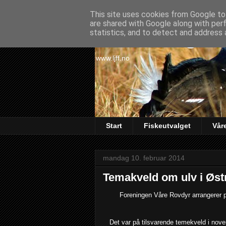
This site uses cookies from Google to 
are shared with Google along with per
Lørenskog Ja
statistics, and to detect and address 
www.ljff.no
Start
Fiskeutvalget
Vår
mandag 10. februar 2014
Temakveld om ulv i Øst
Foreningen Våre Rovdyr arrangerer 
Det var på tilsvarende temekveld i nov