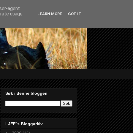
user-agent
erate usage
LEARN MORE
GOT IT
Søk i denne bloggen
LJFF`s Bloggarkiv
►
2026
(16)