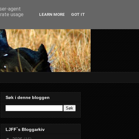
user-agent
erate usage
LEARN MORE
GOT IT
Søk i denne bloggen
LJFF`s Bloggarkiv
▼
2026
(16)