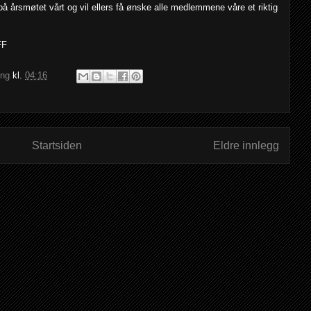
å årsmøtet vårt og vil ellers få ønske alle medlemmene våre et riktig
FF
ing
kl.
04:16
Startsiden
Eldre innlegg