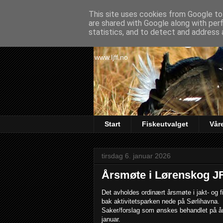
This site uses cookies from Google to 
are shared with Google along with per
Lørenskog Ja
statistics, and to detect and address 
www.ljff.no
Start
Fiskeutvalget
Vår
tirsdag 6. januar 2026
Årsmøte i Lørenskog JF
Det avholdes ordinært årsmøte i jakt- og 
bak aktivitetsparken nede på Sørlihavna.
Saker/forslag som ønskes behandlet på å
januar.