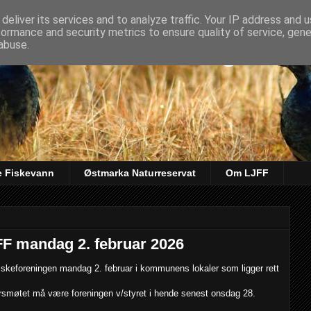
deliver its services and to analyze traffic. Your IP address and 
formance and security metrics to ensure quality of service, gen
kt & Fiskeforening
abuse.
e Fiskevann
Østmarka Naturreservat
Om LJFF
F mandag 2. februar 2026
fiskeforeningen mandag 2. februar i kommunens lokaler som ligger rett
rsmøtet må være foreningen v/styret i hende senest onsdag 28.