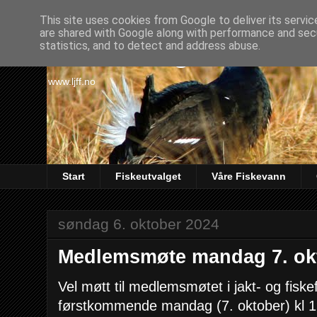
This site uses cookies from Google to deliver its servic
are shared with Google along with performance and secu
Lørenskog Jakt & Fi
statistics, and to detect and address abuse.
www.ljff.no
Start
Fiskeutvalget
Våre Fiskevann
søndag 6. oktober 2024
Medlemsmøte mandag 7. ok
Vel møtt til medlemsmøtet i jakt- og fisk
førstkommende mandag (7. oktober) kl 1