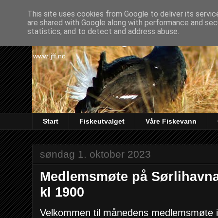
This site uses cookies from Google to deliver its servic
are shared with Google along with performance and secu
Lørenskog Jakt & Fi
statistics, and to detect and address abuse.
www.ljff.no
Start
Fiskeutvalget
Våre Fiskevann
søndag 1. oktober 2023
Medlemsmøte på Sørlihavna
kl 1900
Velkommen til månedens medlemsmøte 