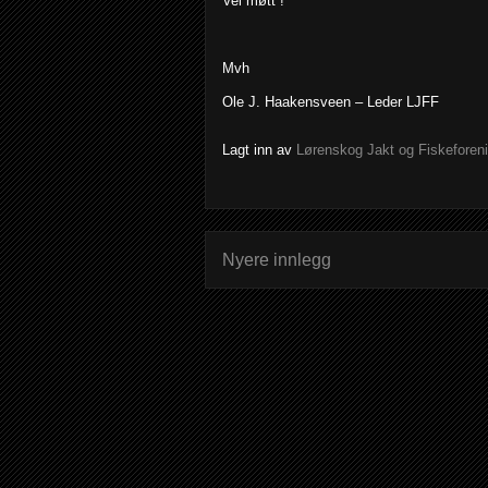
Vel møtt !
Mvh
Ole J. Haakensveen – Leder LJFF
Lagt inn av
Lørenskog Jakt og Fiskeforen
Nyere innlegg