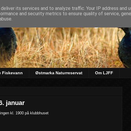
deliver its services and to analyze traffic. Your IP address and 
formance and security metrics to ensure quality of service, gen
kt & Fiskeforening
abuse.
e Fiskevann
Østmarka Naturreservat
Om LJFF
. januar
ingen kl. 1900 på klubbhuset