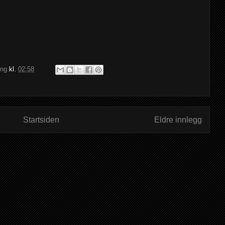
ing
kl.
02:58
Startsiden
Eldre innlegg