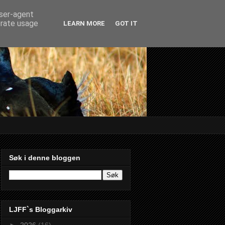
user-agent
erate usage
LEARN MORE
GOT IT
Søk i denne bloggen
LJFF`s Bloggarkiv
►
2026
(16)