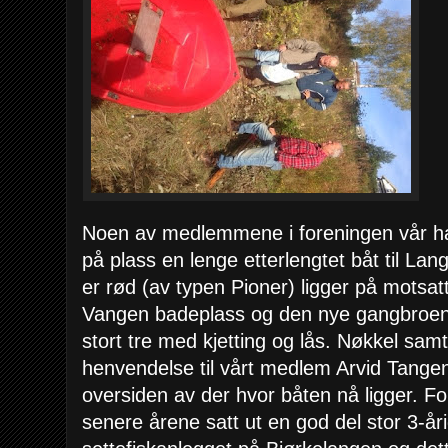
Noen av medlemmene i foreningen vår har f
på plass en lenge etterlengtet båt til L
er rød (av typen Pioner) ligger på motsat
Vangen badeplass og den nye gangbroen) 
stort tre med kjetting og lås. Nøkkel sam
henvendelse til vårt medlem Arvid Tangen
oversiden av der hvor båten nå ligger. F
senere årene satt ut en god del stor 3-åri